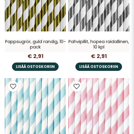
Pappsugrör, guld randig, 10-
Pahvipillit, hopea raidallinen,
pack
10 kpl
€ 2,91
€ 2,91
LISÄÄ OSTOSKORIIN
LISÄÄ OSTOSKORIIN