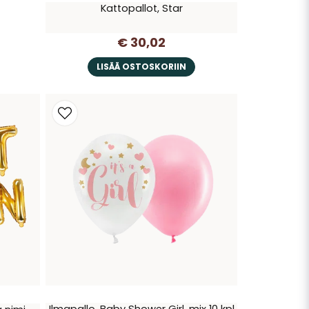
Kattopallot, Star
€ 30,02
LISÄÄ OSTOSKORIIN
Ilmapallo, Baby Shower Girl, mix 10 kpl