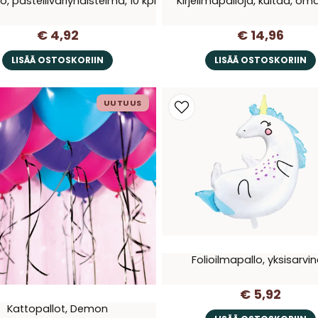
o, pastelliväriyhdistelmä, 10 kpl
Kirjeilmapalloja, kultaa, om
€ 4,92
€ 14,96
LISÄÄ OSTOSKORIIN
LISÄÄ OSTOSKORIIN
UUTUUS
Folioilmapallo, yksisarvi
€ 5,92
Kattopallot, Demon