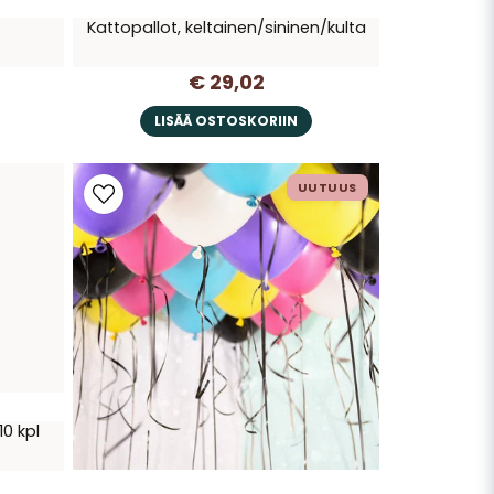
Kattopallot, keltainen/sininen/kulta
€ 29,02
LISÄÄ OSTOSKORIIN
UUTUUS
10 kpl