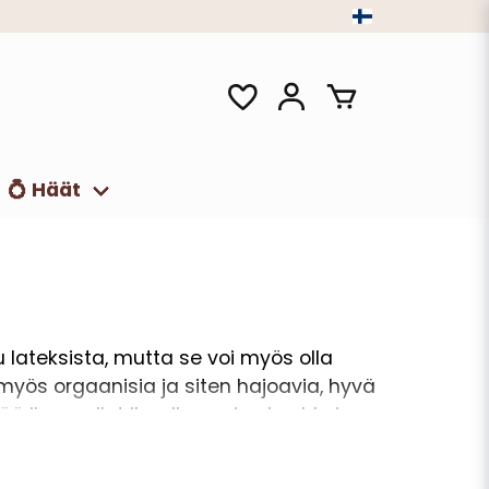
💍 Häät
tu lateksista, mutta se voi myös olla
yös orgaanisia ja siten hajoavia, hyvä
tää ilmapallot ilmalla, omien keuhkojen