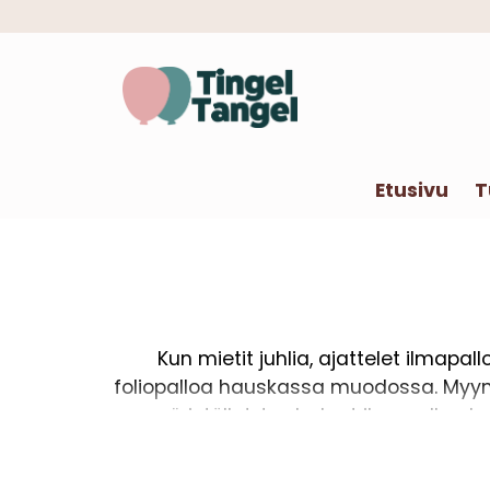
Etusivu
T
Kun mietit juhlia, ajattelet ilmapal
foliopalloa hauskassa muodossa. Myymm
ympäristölle! Jos haluat ilmapalloa ke