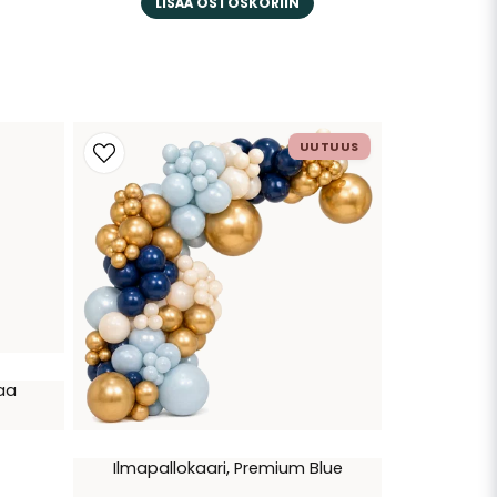
LISÄÄ OSTOSKORIIN
UUTUUS
taa
Ilmapallokaari, Premium Blue