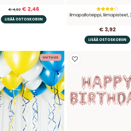
€ 2,46
€ 4,92
Ilmapalloteippi, liimapisteet,
LISÄÄ OSTOSKORIIN
€ 3,92
LISÄÄ OSTOSKORIIN
UUTUUS