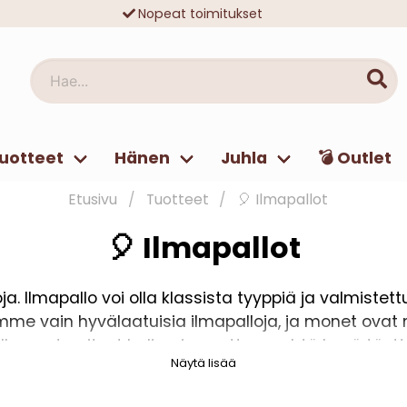
Nopeat toimitukset
Ilmainen toimitus yli 49 € tilauksille
Hae...
uotteet
Hänen
Juhla
💣 Outlet
Etusivu
Tuotteet
🎈 Ilmapallot
🎈 Ilmapallot
loja. Ilmapallo voi olla klassista tyyppiä ja valmistet
e vain hyvälaatuisia ilmapalloja, ja monet ovat m
lluvan, tarvitset heliumia, mutta on yhtä hyvä täyt
Näytä lisää
kautta tai ilmapallopumppulla.