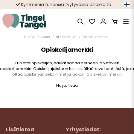
Kymmeniä tuhansia tyytyväisiä asiakkaita
Nopeat toimitukset
Ilmainen toimitus yli 49 € tilauksille
Etusivu
Juhla
🎓 Opiskelijat
Opiskelijamerkki
Opiskelijamerkki
Kun otat opiskelijan, haluat saada perheen ja ystävien
opiskelijamerkin. Opiskelijajulisteen tulisi sisältää kuva henkilöstä, joka
ottaa opiskelijan sekä nimet ja luokan. Opiskelijan merkin
tarkoituksena on myös, että jokaisen, joka loppuu koulupihalla, pitäisi
Näytä lisää
pystyä löytämään sukulaiset.
Lisätietoa
Yritystiedot: