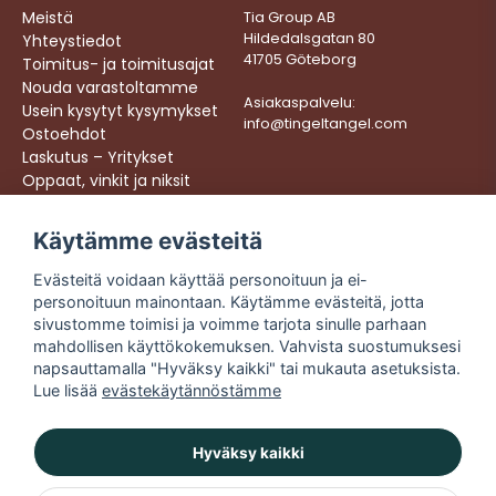
Meistä
Tia Group AB
Hildedalsgatan 80
Yhteystiedot
41705 Göteborg
Toimitus- ja toimitusajat
Nouda varastoltamme
Asiakaspalvelu:
Usein kysytyt kysymykset
info@tingeltangel.com
Ostoehdot
Laskutus – Yritykset
Oppaat, vinkit ja niksit
Töihin meille
Käytämme evästeitä
Följ oss:
Nopeat toimitukset
Evästeitä voidaan käyttää personoituun ja ei-
Instagram
Turvalliset ostokset
personoituun mainontaan. Käytämme evästeitä, jotta
Facebook
Ilmainen toimitus yli
sivustomme toimisi ja voimme tarjota sinulle parhaan
49 € tilauksiin
TikTok
mahdollisen käyttökokemuksen. Vahvista suostumuksesi
napsauttamalla "Hyväksy kaikki" tai mukauta asetuksista.
YouTube
Lue lisää
evästekäytännöstämme
Hyväksy kaikki