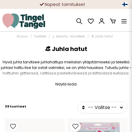
Nopeat toimitukset
Ilmainen toimitus yli 49 € tilauksille
Etusivu
Tuotteet
🤹 Kalasta -tarvikkeet
👒 Juhla hatut
👒 Juhla hatut
Hyvä juhla tarvitsee juhlahattuja mielialan ylläpitämiseksi ja teketkö
juhlasi hattu itse tai ostat valmiiksi, se on yhtä hauskaa. Tutustu juhla -
hattuihin glitterissä, raittiissa pastelliväreissä ja kiiltävässä kullassa.
Puoluehtut sopivat sekä lastenjuhliin että aikuisten juhliin.
Näytä lisää
39 tuotteet
-- Valitse --