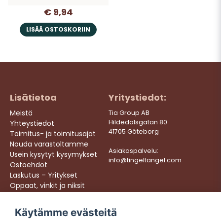
€ 9,94
LISÄÄ OSTOSKORIIN
Lisätietoa
Yritystiedot:
Meistä
Tia Group AB
Hildedalsgatan 80
Yhteystiedot
41705 Göteborg
Toimitus- ja toimitusajat
Nouda varastoltamme
Asiakaspalvelu:
Usein kysytyt kysymykset
info@tingeltangel.com
Ostoehdot
Laskutus – Yritykset
Oppaat, vinkit ja niksit
Töihin meille
Käytämme evästeitä
Följ oss: