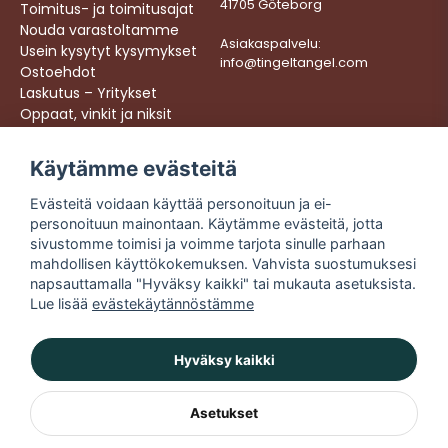
41705 Göteborg
Toimitus- ja toimitusajat
Nouda varastoltamme
Asiakaspalvelu:
Usein kysytyt kysymykset
info@tingeltangel.com
Ostoehdot
Laskutus – Yritykset
Oppaat, vinkit ja niksit
Töihin meille
Käytämme evästeitä
Följ oss:
Nopeat toimitukset
Evästeitä voidaan käyttää personoituun ja ei-
Instagram
Turvalliset ostokset
personoituun mainontaan. Käytämme evästeitä, jotta
Facebook
Ilmainen toimitus yli
sivustomme toimisi ja voimme tarjota sinulle parhaan
49 € tilauksiin
TikTok
mahdollisen käyttökokemuksen. Vahvista suostumuksesi
napsauttamalla "Hyväksy kaikki" tai mukauta asetuksista.
YouTube
Lue lisää
evästekäytännöstämme
Hyväksy kaikki
Asetukset