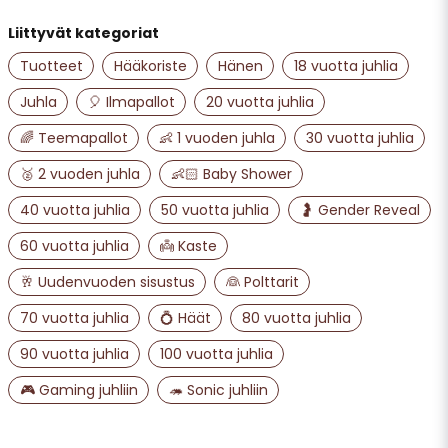
Liittyvät kategoriat
Tuotteet
Hääkoriste
Hänen
18 vuotta juhlia
email
Sähköpostiosoite
Juhla
🎈 Ilmapallot
20 vuotta juhlia
🌈 Teemapallot
👶 1 vuoden juhla
30 vuotta juhlia
Kyllä, saatte julkaista kysymykseni
🥈 2 vuoden juhla
👶🏻 Baby Shower
40 vuotta juhlia
50 vuotta juhlia
🤰 Gender Reveal
60 vuotta juhlia
👼 Kaste
🥂 Uudenvuoden sisustus
👰 Polttarit
70 vuotta juhlia
💍 Häät
80 vuotta juhlia
90 vuotta juhlia
100 vuotta juhlia
Lähetä kysymys
🎮 Gaming juhliin
🦔 Sonic juhliin