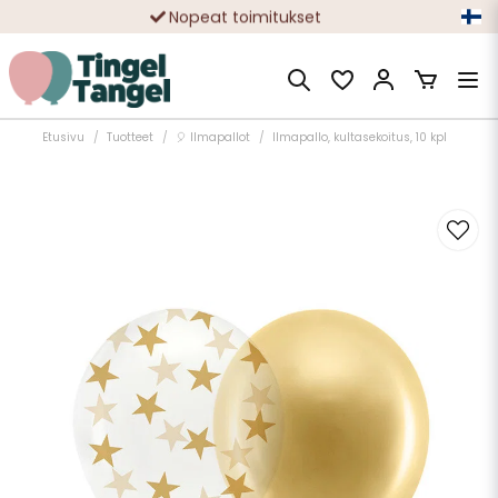
Nopeat toimitukset
Ilmainen toimitus yli 49 € tilauksille
Etusivu
Tuotteet
🎈 Ilmapallot
Ilmapallo, kultasekoitus, 10 kpl