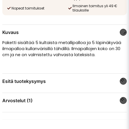
Ilmainen toimitus yli 49 €
Nopeat toimitukset
tilauksille
Kuvaus
Paketti sisältää 5 kultaista metallipalloa ja 5 läpinäkyvää
ilmapalloa kullanvärisillä tähdillä. Ilmapallojen koko on 30
cm ja ne on valmistettu vahvasta lateksista.
Esitä tuotekysymys
question
Kysy meiltä jotain tästä tuotteesta...
Arvostelut (1)
Malin
2 kuukautta sitten
name
Nimi