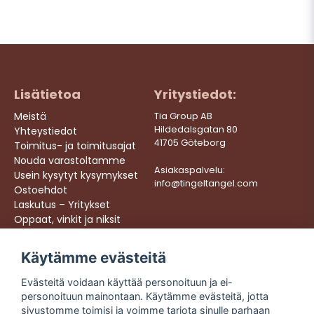
Lisätietoa
Yritystiedot:
Meistä
Tia Group AB
Hildedalsgatan 80
Yhteystiedot
41705 Göteborg
Toimitus- ja toimitusajat
Nouda varastoltamme
Asiakaspalvelu:
Usein kysytyt kysymykset
info@tingeltangel.com
Ostoehdot
Laskutus – Yritykset
Oppaat, vinkit ja niksit
Töihin meille
Käytämme evästeitä
Följ oss:
Nopeat toimitukset
Evästeitä voidaan käyttää personoituun ja ei-
Instagram
Turvalliset ostokset
personoituun mainontaan. Käytämme evästeitä, jotta
Facebook
Ilmainen toimitus yli
sivustomme toimisi ja voimme tarjota sinulle parhaan