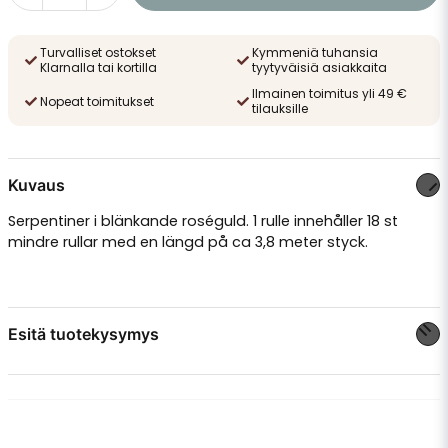
Turvalliset ostokset
Kymmeniä tuhansia
Klarnalla tai kortilla
tyytyväisiä asiakkaita
Ilmainen toimitus yli 49 €
Nopeat toimitukset
tilauksille
Kuvaus
Serpentiner i blänkande roséguld. 1 rulle innehåller 18 st
mindre rullar med en längd på ca 3,8 meter styck.
Esitä tuotekysymys
question
Kysy meiltä jotain tästä tuotteesta...