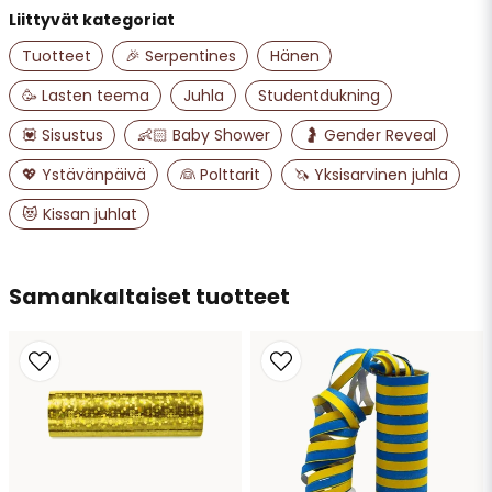
Liittyvät kategoriat
name
Nimi
Tuotteet
🎉 Serpentines
Hänen
🥳 Lasten teema
Juhla
Studentdukning
email
💟 Sisustus
👶🏻 Baby Shower
🤰 Gender Reveal
Sähköpostiosoite
💖 Ystävänpäivä
👰 Polttarit
🦄 Yksisarvinen juhla
😻 Kissan juhlat
Kyllä, saatte julkaista kysymykseni
Samankaltaiset tuotteet
Lähetä kysymys