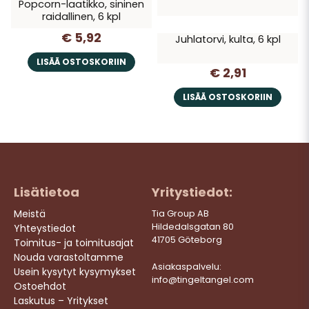
Popcorn-laatikko, sininen
raidallinen, 6 kpl
€ 5,92
Juhlatorvi, kulta, 6 kpl
LISÄÄ OSTOSKORIIN
€ 2,91
LISÄÄ OSTOSKORIIN
Lisätietoa
Yritystiedot:
Meistä
Tia Group AB
Hildedalsgatan 80
Yhteystiedot
41705 Göteborg
Toimitus- ja toimitusajat
Nouda varastoltamme
Asiakaspalvelu:
Usein kysytyt kysymykset
info@tingeltangel.com
Ostoehdot
Laskutus – Yritykset