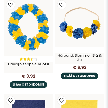
Hårband, Blommor, Blå &
Gul
Havaijin seppele, Ruotsi
€ 6,93
€ 3,92
LISÄÄ OSTOSKORIIN
LISÄÄ OSTOSKORIIN