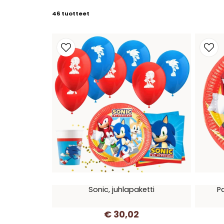
46 tuotteet
Sonic, juhlapaketti
P
€ 30,02