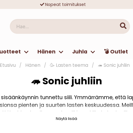
Nopeat toimitukset
Ilmainen toimitus yli 49 € tilauksille
Hae...
uotteet
Hänen
Juhla
💣 Outlet
Etusivu
Hänen
🥳 Lasten teema
🦔 Sonic juhliin
🦔 Sonic juhliin
säänkäynnin tunnettu siili. Ymmärrämme, että lapse
ionsa pienten ja suurten lasten keskuudessa. Meill
äyttöiset kankaallamme levyillä, mukilla ja lautasli
Näytä lisää
sovelluksen motiiveilla.