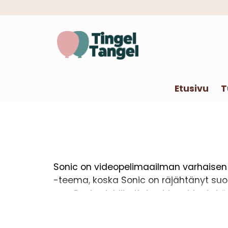
Etusivu
T
Sonic on videopelimaailman varhaisen si
-teema, koska Sonic on räjähtänyt suos
Sonic -juhliin. Katso hienot kertak