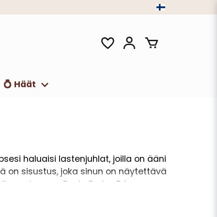
💍 Häät
si haluaisi lastenjuhlat, joilla on ääni
ä on sisustus, joka sinun on näytettävä
inalla uusimman Sonic Series Prime -