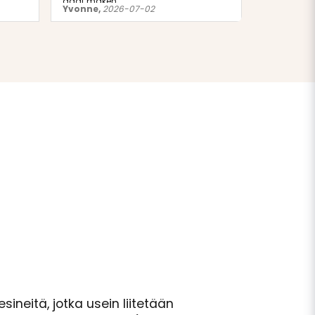
gaat maken.
och tydliga
Yvonne,
2026-07-02
Louise,
20
beröm att d
runt oss.
esineitä, jotka usein liitetään