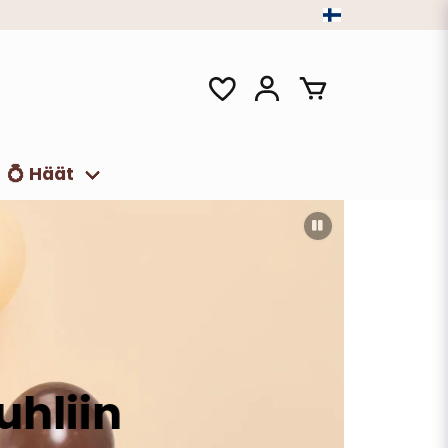
💍 Häät
hliin