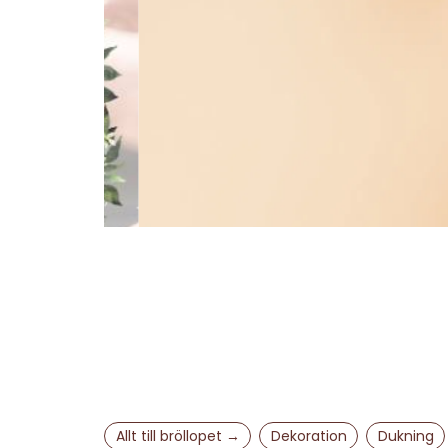
Allt till bröllopet →
Dekoration
Dukning