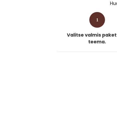
Huo
1
Valitse valmis pakett
teema.