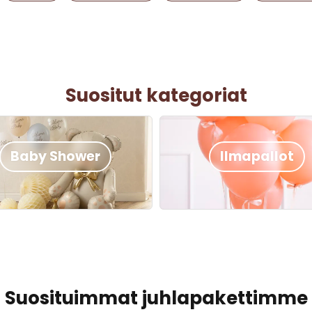
Suositut kategoriat
Baby Shower
Ilmapallot
Suosituimmat juhlapakettimme