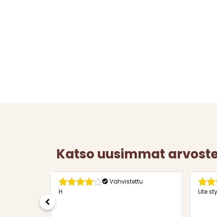
Katso uusimmat arvos
tu
Vahvistettu
och
H
Lite s