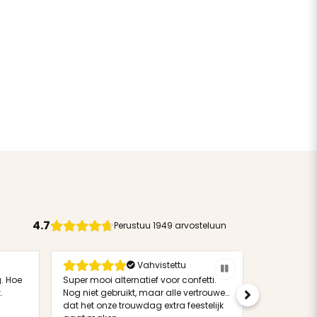
4.7
Perustuu
1949 arvosteluun
Vahvistettu
. Hoe
Super mooi alternatief voor confetti.
Lätta att 
.
Nog niet gebruikt, maar alle vertrouwen
knepet men
dat het onze trouwdag extra feestelijk
bytas ut efte