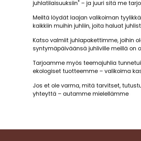
juhlatilaisuuksiin" – ja juuri sitä me tar
Meiltä löydät laajan valikoiman tyylikkäi
kaikkiin muihin juhliin, joita haluat juhlist
Katso valmiit juhlapakettimme, joihin o
syntymäpäiväänsä juhliville meillä on
Tarjoamme myös teemajuhlia tunnetuil
ekologiset tuotteemme – valikoima kas
Jos et ole varma, mitä tarvitset, tutu
yhteyttä – autamme mielellämme