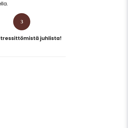
lla.
3
tressittömistä juhlista!