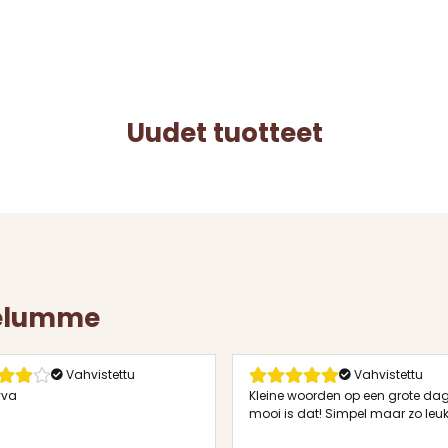
Uudet tuotteet
telumme
Vahvistettu
Vahvistettu
tyva
Kleine woorden op een grote dag
mooi is dat! Simpel maar zo leuk