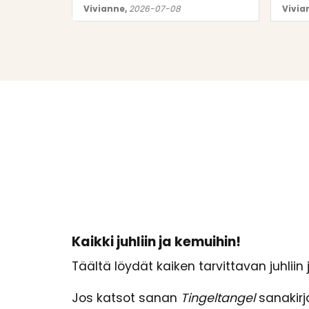
Vivianne,
2026-07-08
Vivia
Kaikki juhliin ja kemuihin!
Täältä löydät kaiken tarvittavan juhliin 
Jos katsot sanan
Tingeltangel
sanakirja