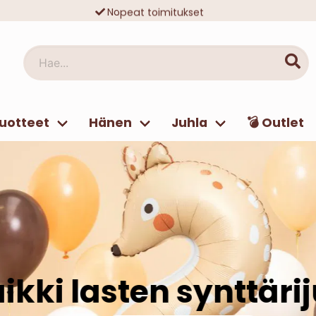
Nopeat toimitukset
Ilmainen toimitus yli 49 € tilauksille
Hae...
uotteet
Hänen
Juhla
💣 Outlet
ki lasten synttäriju