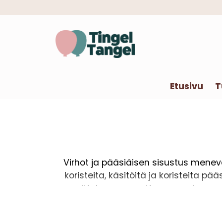
Etusivu
T
Virhot ja pääsiäisen sisustus menevät
koristeita, käsitöitä ja koristeita pää
suosittelemme asettamaan pienen oven
pääsiäinen koostuu usein leluista 