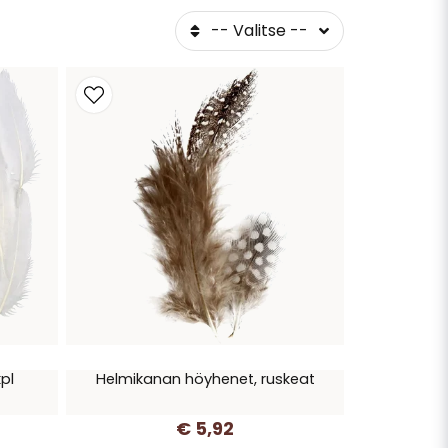
-- Valitse --
pl
Helmikanan höyhenet, ruskeat
€ 5,92