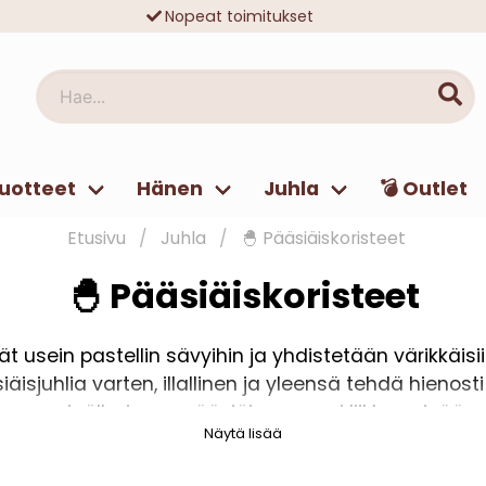
Nopeat toimitukset
Ilmainen toimitus yli 49 € tilauksille
Hae...
uotteet
Hänen
Juhla
💣 Outlet
Etusivu
Juhla
🐣 Pääsiäiskoristeet
🐣 Pääsiäiskoristeet
 usein pastellin sävyihin ja yhdistetään värikkäisiin
siäisjuhlia varten, illallinen ja yleensä tehdä hienos
 seinälle, jossa pääsiäispupu voi liikkua sisään,
Näytä lisää
ja makeisista. Pääsiäismunien maalaaminen on aina 
höyhenillä ja kanoilla, jotka nostavat siellä kotona.