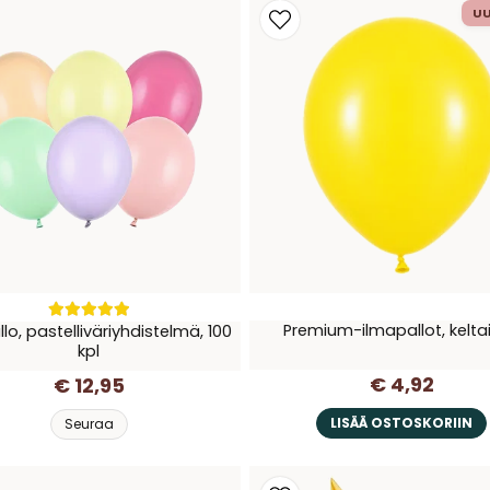
U
Premium-ilmapallot, kelta
lo, pastelliväriyhdistelmä, 100
kpl
€ 4,92
€ 12,95
LISÄÄ OSTOSKORIIN
Seuraa