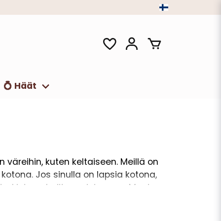
💍 Häät
 väreihin, kuten keltaiseen. Meillä on
ti kotona. Jos sinulla on lapsia kotona,
 tarkista valmiita sarjojamme. Muuten
arvostettu ja koristaminen ihanilla