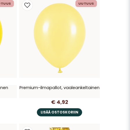
UTUUS
UUTUUS
inen
Premium-ilmapallot, vaaleankeltainen
€ 4,92
LISÄÄ OSTOSKORIIN