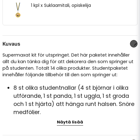
1 kpl x Suklaamitali, opiskelija
Kuvaus
Supermaxat kit för utspringet. Det här paketet innehåller
allt du kan tänka dig för att dekorera den som springer ut
på studenten. Totalt 14 olika produkter. Studentpaketet
innehåller följande tillbehör till den som springer ut:
8 st olika studentnallar (4 st björnar i olika
utförande, 1 st panda, 1 st uggla, 1 st groda
och 1 st hjärta) att hänga runt halsen. Snöre
medföljer.
1 st chokladmedalj att hänga runt halsen
Näytä lisää
1 st champagneglas i plast att hänga runt
halsen