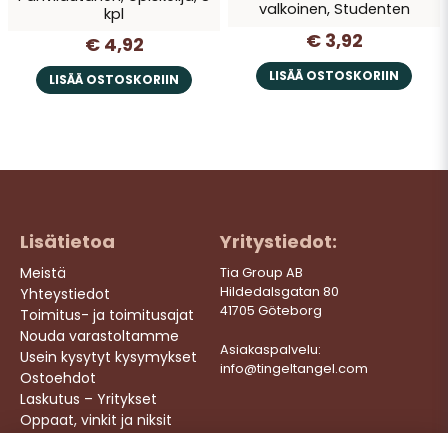
valkoinen, Studenten
kpl
€ 3,92
€ 4,92
LISÄÄ OSTOSKORIIN
LISÄÄ OSTOSKORIIN
Lisätietoa
Yritystiedot:
Meistä
Tia Group AB
Hildedalsgatan 80
Yhteystiedot
41705 Göteborg
Toimitus- ja toimitusajat
Nouda varastoltamme
Asiakaspalvelu:
Usein kysytyt kysymykset
info@tingeltangel.com
Ostoehdot
Laskutus – Yritykset
Oppaat, vinkit ja niksit
Töihin meille