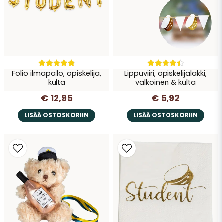
Therese
3 vuotta sitten
Mycket nöjd......snabb leverans
Lähetä kysymys
Folio ilmapallo, opiskelija,
Lippuviiri, opiskelijalakki,
kulta
valkoinen & kulta
€ 12,95
€ 5,92
LISÄÄ OSTOSKORIIN
LISÄÄ OSTOSKORIIN