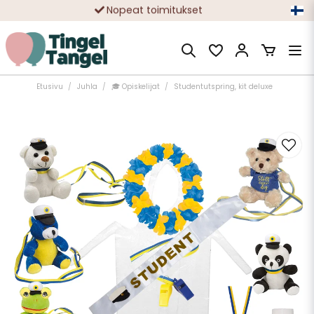
Ilmainen toimitus yli 49 € tilauksille
Etusivu
Juhla
🎓 Opiskelijat
Studentutspring, kit deluxe