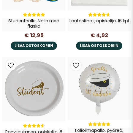
Studentnalle, Nalle med
Lautasliinat, opiskelija, 16 kpl
flaska
€ 12,95
€ 4,92
LISÄÄ OSTOSKORIIN
LISÄÄ OSTOSKORIIN
Folioilmapallo, pyöreä,
Pahvilautanen, opiskelija, 8