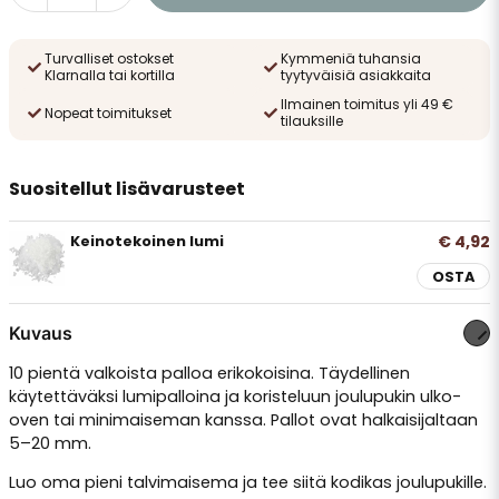
Turvalliset ostokset
Kymmeniä tuhansia
Klarnalla tai kortilla
tyytyväisiä asiakkaita
Ilmainen toimitus yli 49 €
Nopeat toimitukset
tilauksille
Suositellut lisävarusteet
€ 4,92
Keinotekoinen lumi
OSTA
Kuvaus
10 pientä valkoista palloa erikokoisina. Täydellinen
käytettäväksi lumipalloina ja koristeluun joulupukin ulko-
oven tai minimaiseman kanssa. Pallot ovat halkaisijaltaan
5–20 mm.
Luo oma pieni talvimaisema ja tee siitä kodikas joulupukille.