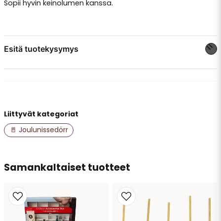
Sopii hyvin keinolumen kanssa.
Esitä tuotekysymys
question
Kysy meiltä jotain tästä tuotteesta...
Liittyvät kategoriat
name
Nimi
🚪 Joulunissedörr
email
Samankaltaiset tuotteet
Sähköpostiosoite
Kyllä, saatte julkaista kysymykseni