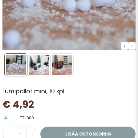
Lumipallot mini, 10 kpl
€ 4,92
TT-809
LISÄÄ OSTOSKORIIN
-
+