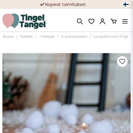
Nopeat toimitukset
Ilmainen toimitus yli 49 € tilauksille
Etusivu
Tuotteet
📌 Palapeli
🚪 Joulunissedörr
Lumipallot mini, 10 kpl