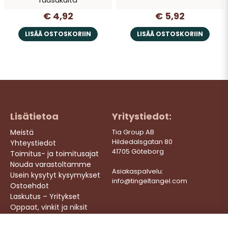
ruusukulta
€ 4,92
€ 5,92
LISÄÄ OSTOSKORIIN
LISÄÄ OSTOSKORIIN
Lisätietoa
Yritystiedot:
Meistä
Tia Group AB
Hildedalsgatan 80
Yhteystiedot
41705 Göteborg
Toimitus- ja toimitusajat
Nouda varastoltamme
Asiakaspalvelu:
Usein kysytyt kysymykset
info@tingeltangel.com
Ostoehdot
Laskutus – Yritykset
Oppaat, vinkit ja niksit
Töihin meille