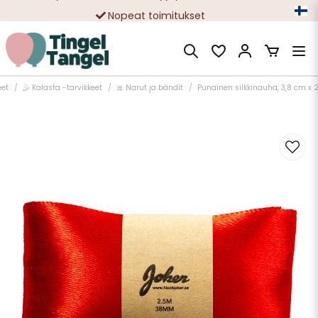
Nopeat toimitukset
Ilmainen toimitus yli 49 € tilauksille
eet
🤹 Kalasta -tarvikkeet
🎀 Narut ja bändit
Punainen silkkinauha, 3,8 cm x 