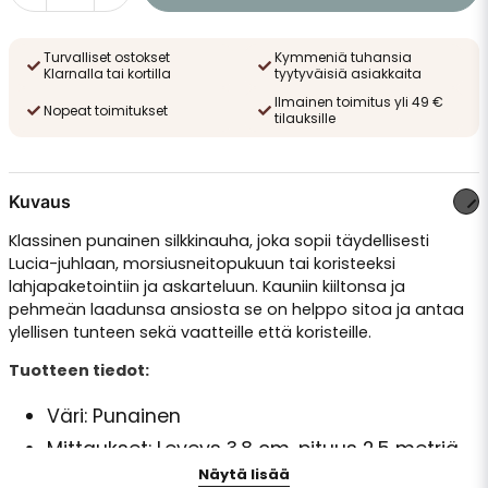
Turvalliset ostokset
Kymmeniä tuhansia
Klarnalla tai kortilla
tyytyväisiä asiakkaita
Ilmainen toimitus yli 49 €
Nopeat toimitukset
tilauksille
Kuvaus
Klassinen punainen silkkinauha, joka sopii täydellisesti
Lucia-juhlaan, morsiusneitopukuun tai koristeeksi
lahjapaketointiin ja askarteluun. Kauniin kiiltonsa ja
pehmeän laadunsa ansiosta se on helppo sitoa ja antaa
ylellisen tunteen sekä vaatteille että koristeille.
Tuotteen tiedot:
Väri: Punainen
Mittaukset: Leveys 3,8 cm, pituus 2,5 metriä
Näytä lisää
Materiaali: Kiiltävä morsiussatiini