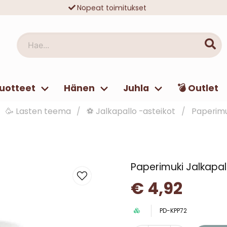
Nopeat toimitukset
Ilmainen toimitus yli 49 € tilauksille
Hae...
uotteet
Hänen
Juhla
💣 Outlet
🥳 Lasten teema
⚽ Jalkapallo -asteikot
Paperimuk
Paperimuki Jalkapall
€ 4,92
PD-KPP72