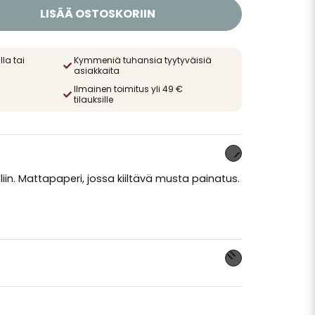
LISÄÄ OSTOSKORIIN
lla tai
Kymmeniä tuhansia tyytyväisiä
asiakkaita
Ilmainen toimitus yli 49 €
tilauksille
liin. Mattapaperi, jossa kiiltävä musta painatus.
 tuotteesta...