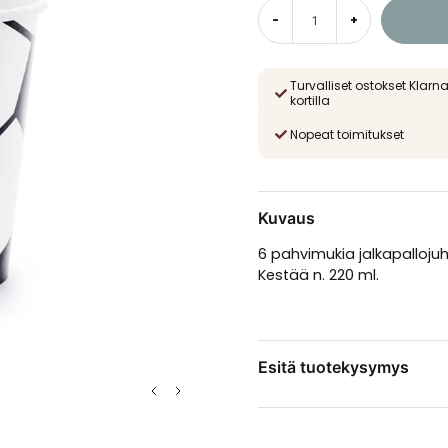
-
+
Turvalliset ostokset Klarna
kortilla
Nopeat toimitukset
Kuvaus
6 pahvimukia jalkapallojuh
Kestää n. 220 ml.
Esitä tuotekysymys
question
Kysy meiltä jotain tästä