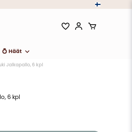
💍 Häät
i Jalkapallo, 6 kpl
o, 6 kpl