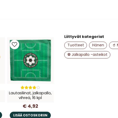
name
Nimi
Liittyvät kategoriat
Tuotteet
Hänen
🥤 
Kyllä, saatte julk
⚽ Jalkapallo -asteikot
Lautasliinat, jalkapallo,
vihreä, 16 kpl
€ 4,92
LISÄÄ OSTOSKORIIN