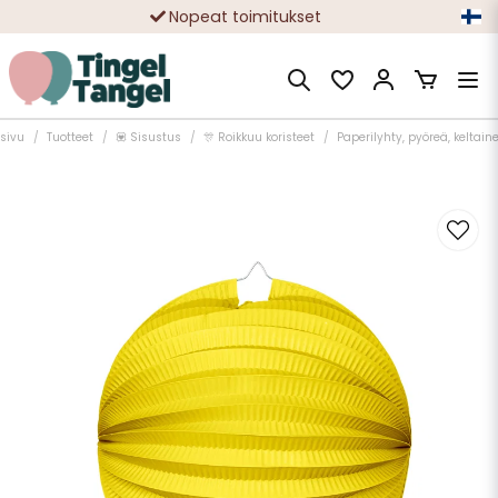
Nopeat toimitukset
Ilmainen toimitus yli 49 € tilauksille
usivu
Tuotteet
💟 Sisustus
🎊 Roikkuu koristeet
Paperilyhty, pyöreä, keltain