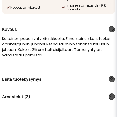
Ilmainen toimitus yli 49 €
Nopeat toimitukset
tilauksille
Kuvaus
Keltainen paperilyhty kiinnikkeellä. Erinomainen koristeeksi
opiskelijajuhliin, juhannuksena tai mihin tahansa muuhun
juhlaan. Koko n. 25 cm halkaisijaltaan. Tämä lyhty on
valmistettu pahvista.
Esitä tuotekysymys
question
Kysy meiltä jotain tästä tuotteesta...
Arvostelut (2)
Louise