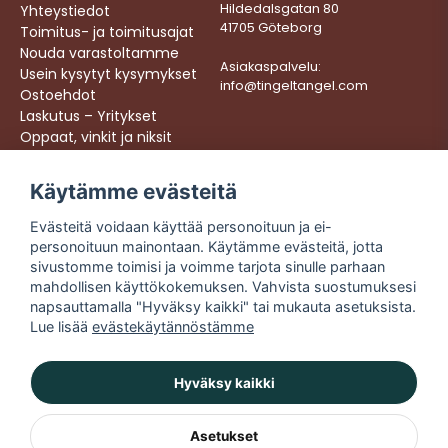
Hildedalsgatan 80
Yhteystiedot
41705 Göteborg
Toimitus- ja toimitusajat
Nouda varastoltamme
Asiakaspalvelu:
Usein kysytyt kysymykset
info@tingeltangel.com
Ostoehdot
Laskutus – Yritykset
Oppaat, vinkit ja niksit
Töihin meille
Käytämme evästeitä
Följ oss:
Nopeat toimitukset
Evästeitä voidaan käyttää personoituun ja ei-
Instagram
Turvalliset ostokset
personoituun mainontaan. Käytämme evästeitä, jotta
Facebook
Ilmainen toimitus yli
sivustomme toimisi ja voimme tarjota sinulle parhaan
49 € tilauksiin
TikTok
mahdollisen käyttökokemuksen. Vahvista suostumuksesi
napsauttamalla "Hyväksy kaikki" tai mukauta asetuksista.
YouTube
Lue lisää
evästekäytännöstämme
Hyväksy kaikki
Asetukset