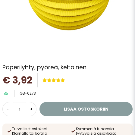
Paperilyhty, pyöreä, keltainen
€ 3,92
GB-6273
LISÄÄ OSTOSKORIIN
-
+
Turvalliset ostokset
Kymmeniä tuhansia
Klarnalla tai kortilla
tyytyväisiä asiakkaita