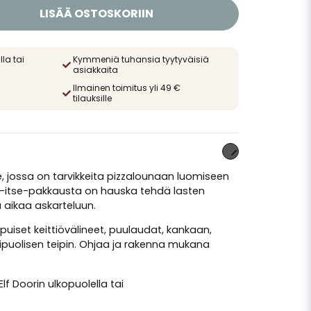
LISÄÄ OSTOSKORIIN
lla tai
Kymmeniä tuhansia tyytyväisiä
asiakkaita
Ilmainen toimitus yli 49 €
tilauksille
e, jossa on tarvikkeita pizzalounaan luomiseen
e-itse-pakkausta on hauska tehdä lasten
 aikaa askarteluun.
, puiset keittiövälineet, puulaudat, kankaan,
sipuolisen teipin. Ohjaa ja rakenna mukana
lf Doorin ulkopuolella tai