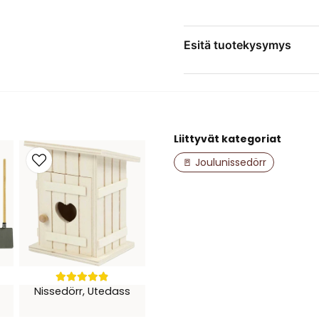
Esitä tuotekysymys
question
Kysy meiltä jotain tästä
Liittyvät kategoriat
name
Nimi
🚪 Joulunissedörr
Kyllä, saatte julk
Nissedörr, Utedass