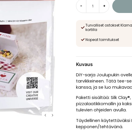
-
+
Turvalliset ostokset Klarna
kortilla
Nopeat toimitukset
Kuvaus
DiY-sarja Joulupukin ovell
tarvikkeineen. Tätä tee-s
kanssa, ja se luo mukavaa
Paketti sisältää: Silk Clay®
pizzalaatikkomallin ja kak
tulevien ohjeiden avulla.
Täydellinen käytettäväksi E
kepponen/tehtävänä.