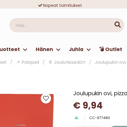
Nopeat toimitukset
Ilmainen toimitus yli 49 € tilauksille
Hae...
uotteet
Hänen
Juhla
💣 Outlet
eet
📌 Palapeli
🚪 Joulunissedörr
Joulupukin ovi,
Joulupukin ovi, pizza
€ 9,94
CC-977480