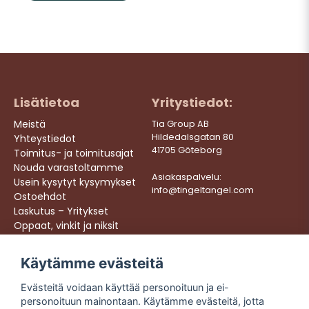
Lisätietoa
Yritystiedot:
Meistä
Tia Group AB
Hildedalsgatan 80
Yhteystiedot
41705 Göteborg
Toimitus- ja toimitusajat
Nouda varastoltamme
Asiakaspalvelu:
Usein kysytyt kysymykset
info@tingeltangel.com
Ostoehdot
Laskutus – Yritykset
Oppaat, vinkit ja niksit
Töihin meille
Käytämme evästeitä
Följ oss:
Nopeat toimitukset
Evästeitä voidaan käyttää personoituun ja ei-
Instagram
Turvalliset ostokset
personoituun mainontaan. Käytämme evästeitä, jotta
Facebook