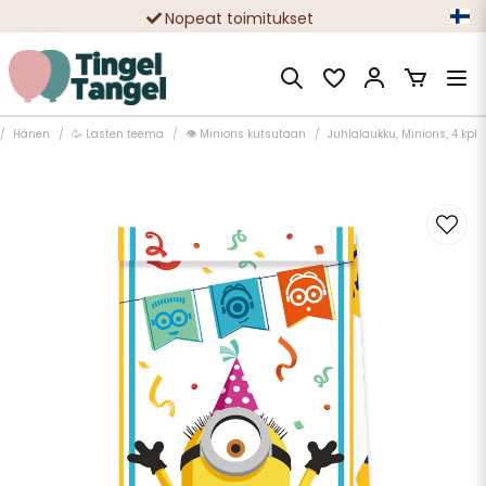
Nopeat toimitukset
Ilmainen toimitus yli 49 € tilauksille
Hänen
🥳 Lasten teema
👁️ Minions kutsutaan
Juhlalaukku, Minions, 4 kpl