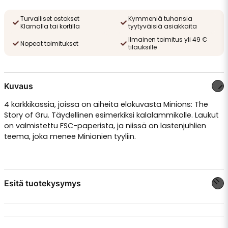
Turvalliset ostokset
Kymmeniä tuhansia
Klarnalla tai kortilla
tyytyväisiä asiakkaita
Ilmainen toimitus yli 49 €
Nopeat toimitukset
tilauksille
Kuvaus
4 karkkikassia, joissa on aiheita elokuvasta Minions: The
Story of Gru. Täydellinen esimerkiksi kalalammikolle. Laukut
on valmistettu FSC-paperista, ja niissä on lastenjuhlien
teema, joka menee Minionien tyyliin.
Esitä tuotekysymys
question
Kysy meiltä jotain tästä tuotteesta...