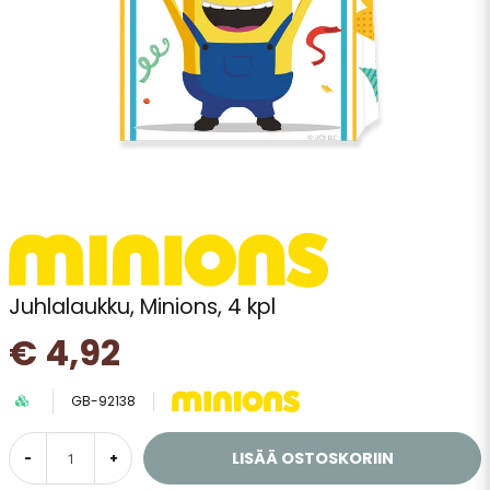
Juhlalaukku, Minions, 4 kpl
€ 4,92
GB-92138
LISÄÄ OSTOSKORIIN
-
+