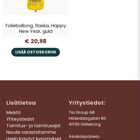
Folieballong, flaska, Happy
New Year, guld
€ 20,98
Lähetä kysymys
LISÄÄ OSTOSKORIIN
Lisätietoa
Yritystiedot:
Meistä
Tia Group AB
Hildedalsgatan 80
Yhteystiedot
41705 Göteborg
Toimitus- ja toimitusajat
Nouda varastoltamme
Asiakaspalvelu:
Usein kysytyt kysymykset