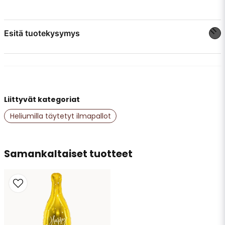
Esitä tuotekysymys
question
Kysy meiltä jotain tästä tuotteesta...
Liittyvät kategoriat
name
Nimi
Heliumilla täytetyt ilmapallot
email
Samankaltaiset tuotteet
Sähköpostiosoite
Kyllä, saatte julkaista kysymykseni