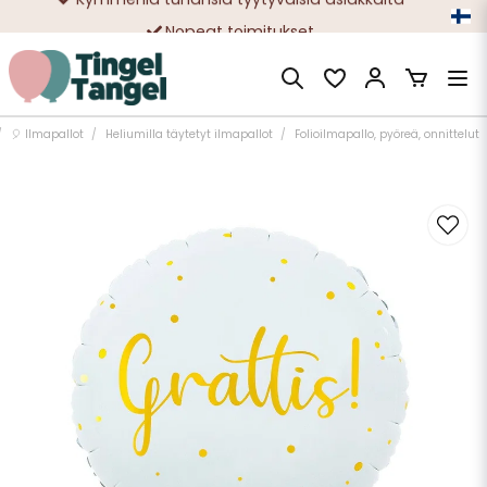
Nopeat toimitukset
Ilmainen toimitus yli 49 € tilauksille
🎈 Ilmapallot
Heliumilla täytetyt ilmapallot
Folioilmapallo, pyöreä, onnittelut