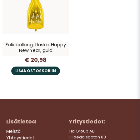
Kyllä, saatte julkaista kysymykseni
Folieballong, flaska, Happy
New Year, guld
€ 20,98
Lähetä kysymys
LISÄÄ OSTOSKORIIN
Lisätietoa
Yritystiedot:
Meistä
Tia Group AB
Hildedalsgatan 80
Yhteystiedot