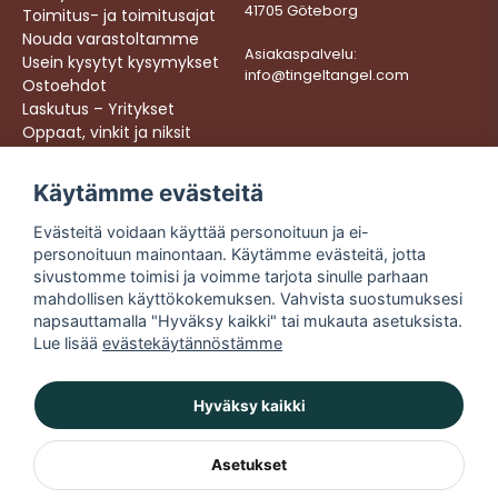
41705 Göteborg
Toimitus- ja toimitusajat
Nouda varastoltamme
Asiakaspalvelu:
Usein kysytyt kysymykset
info@tingeltangel.com
Ostoehdot
Laskutus – Yritykset
Oppaat, vinkit ja niksit
Töihin meille
Käytämme evästeitä
Följ oss:
Nopeat toimitukset
Evästeitä voidaan käyttää personoituun ja ei-
Instagram
Turvalliset ostokset
personoituun mainontaan. Käytämme evästeitä, jotta
Facebook
Ilmainen toimitus yli
sivustomme toimisi ja voimme tarjota sinulle parhaan
49 € tilauksiin
TikTok
mahdollisen käyttökokemuksen. Vahvista suostumuksesi
napsauttamalla "Hyväksy kaikki" tai mukauta asetuksista.
YouTube
Lue lisää
evästekäytännöstämme
Hyväksy kaikki
Asetukset