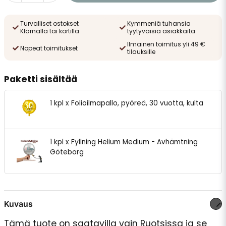
Turvalliset ostokset
Kymmeniä tuhansia
Klarnalla tai kortilla
tyytyväisiä asiakkaita
Ilmainen toimitus yli 49 €
Nopeat toimitukset
tilauksille
Paketti sisältää
1 kpl x Folioilmapallo, pyöreä, 30 vuotta, kulta
1 kpl x Fyllning Helium Medium - Avhämtning
Göteborg
Kuvaus
Tämä tuote on saatavilla vain Ruotsissa ja se