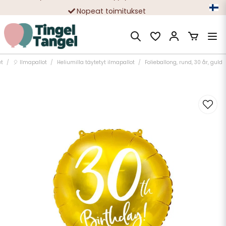
Nopeat toimitukset
Ilmainen toimitus yli 49 € tilauksille
et
🎈 Ilmapallot
Heliumilla täytetyt ilmapallot
Folieballong, rund, 30 år, guld