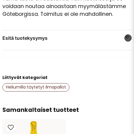
voidaan noutaa ainoastaan myymälästämme
Göteborgissa. Toimitus ei ole mahdollinen.
Esitä tuotekysymys
question
Kysy meiltä jotain tästä tuotteesta...
Liittyvät kategoriat
name
Nimi
Heliumilla täytetyt ilmapallot
email
Samankaltaiset tuotteet
Sähköpostiosoite