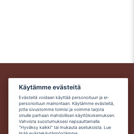
Lähetä kysymys
Käytämme evästeitä
Nopeat toimitukset
Turvalliset ostokset
Evästeitä voidaan käyttää personoituun ja ei-
Ilmainen toimitus yli 49 €
personoituun mainontaan. Käytämme evästeitä,
tilauksiin
jotta sivustomme toimisi ja voimme tarjota
sinulle parhaan mahdollisen käyttökokemuksen.
Vahvista suostumuksesi napsauttamalla
"Hyväksy kaikki" tai mukauta asetuksista. Lue
lisää
evästekäytännöstämme