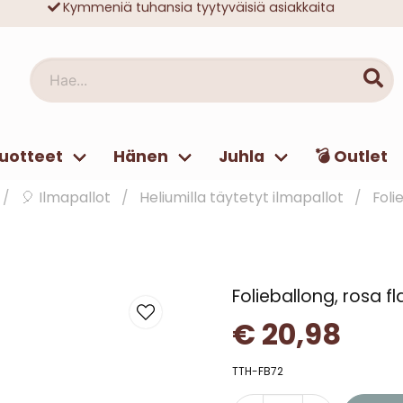
Nopeat toimitukset
Ilmainen toimitus yli 49 € tilauksille
Hae...
uotteet
Hänen
Juhla
💣 Outlet
🎈 Ilmapallot
Heliumilla täytetyt ilmapallot
Foli
Folieballong, rosa f
€ 20,98
TTH-FB72