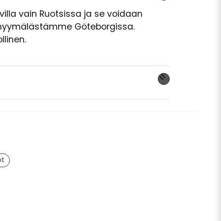
lla vain Ruotsissa ja se voidaan
myymälästämme Göteborgissa.
llinen.
 tuotteesta...
email
Sähköpostiosoite
ot
aista kysymykseni