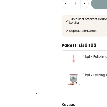
-
+
Turvalliset ostokset Klarna
kortilla
Nopeat toimitukset
Paketti sisältää
1 kpl x Folioil
1 kpl x Fyllni
Kuvaus