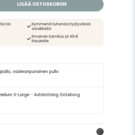
LISÄÄ OSTOSKORIIN
lla tai
Kymmeniä tuhansia tyytyväisiä
asiakkaita
Ilmainen toimitus yli 49 €
tilauksille
mapallo, vaaleanpunainen pullo
ng Helium X-Large - Avhämtning Göteborg