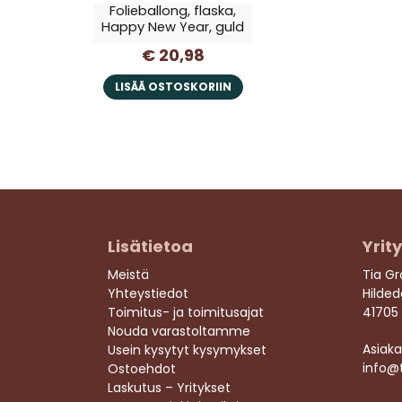
Folieballong, flaska,
Happy New Year, guld
€ 20,98
LISÄÄ OSTOSKORIIN
Lisätietoa
Yrit
Meistä
Tia G
Yhteystiedot
Hilde
Toimitus- ja toimitusajat
41705
Nouda varastoltamme
Asiaka
Usein kysytyt kysymykset
info@
Ostoehdot
Laskutus – Yritykset