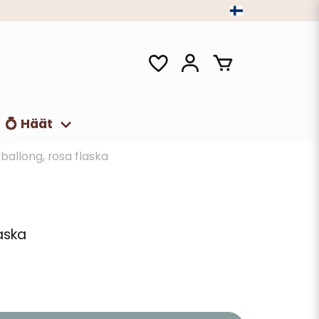
💍 Häät
eballong, rosa flaska
laska