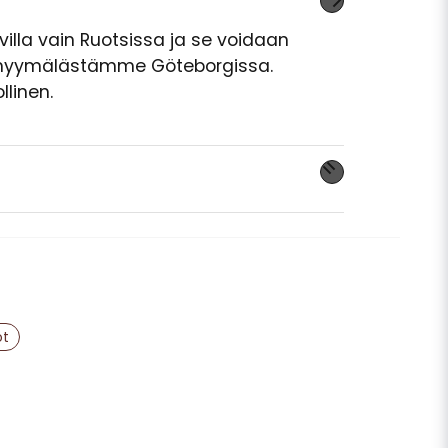
lla vain Ruotsissa ja se voidaan
myymälästämme Göteborgissa.
llinen.
 tuotteesta...
email
Sähköpostiosoite
ot
aista kysymykseni