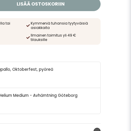
LISÄÄ OSTOSKORIIN
lla tai
Kymmeniä tuhansia tyytyväisiä
asiakkaita
Ilmainen toimitus yli 49 €
tilauksille
mapallo, Oktoberfest, pyöreä
ng Helium Medium - Avhämtning Göteborg