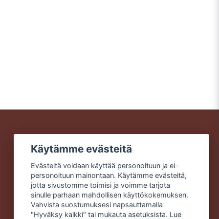
Lähetä kysymys
Käytämme evästeitä
Nopeat toimitukset
Turvalliset ostokset
Evästeitä voidaan käyttää personoituun ja ei-
Ilmainen toimitus yli 49 €
personoituun mainontaan. Käytämme evästeitä,
tilauksiin
jotta sivustomme toimisi ja voimme tarjota
sinulle parhaan mahdollisen käyttökokemuksen.
Vahvista suostumuksesi napsauttamalla
"Hyväksy kaikki" tai mukauta asetuksista. Lue