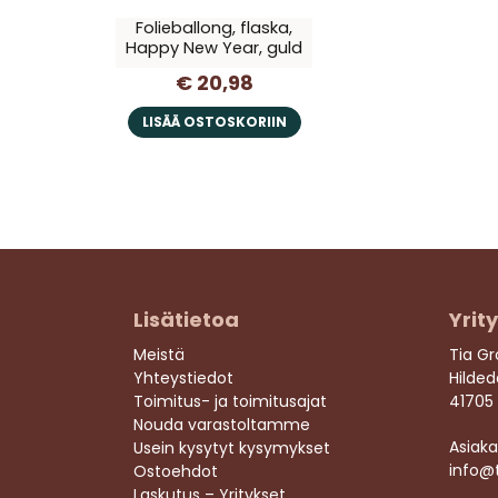
Folieballong, flaska,
Happy New Year, guld
€ 20,98
LISÄÄ OSTOSKORIIN
Lisätietoa
Yrit
Meistä
Tia G
Yhteystiedot
Hilde
Toimitus- ja toimitusajat
41705
Nouda varastoltamme
Asiaka
Usein kysytyt kysymykset
info@
Ostoehdot
Laskutus – Yritykset