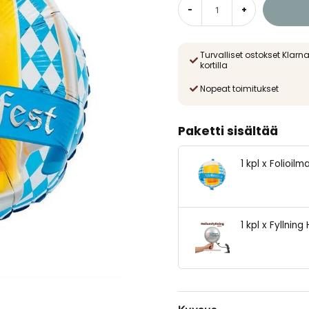
-
+
Turvalliset ostokset Klarna
kortilla
Nopeat toimitukset
Paketti sisältää
1 kpl x Folioil
1 kpl x Fyllni