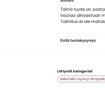
Kuvaus
Tämä tuote on saatavi
noutaa ainoastaan 
Toimitus ei ole mahdo
Esitä tuotekysymys
question
Kysy meiltä jotain tästä
Liittyvät kategoriat
name
Nimi
Heliumilla täytetyt ilmapall
Kyllä, saatte julk