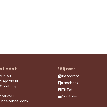
ystiedot:
Följ oss:
roup AB
Instagram
dalsgatan 80
Facebook
 Göteborg
TikTok
spalvelu:
YouTube
tingeltangel.com