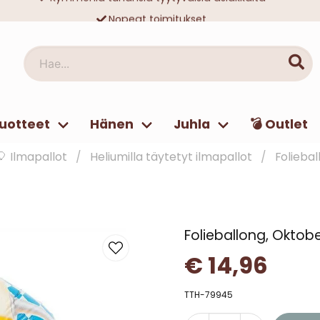
Nopeat toimitukset
Ilmainen toimitus yli 49 € tilauksille
Hae...
uotteet
Hänen
Juhla
💣 Outlet
🎈 Ilmapallot
Heliumilla täytetyt ilmapallot
Foliebal
Folieballong, Oktob
€ 14,96
TTH-79945