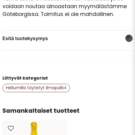
voidaan noutaa ainoastaan myymälästämme
Göteborgissa. Toimitus ei ole mahdollinen.
Esitä tuotekysymys
question
Kysy meiltä jotain tästä tuotteesta...
Liittyvät kategoriat
name
Nimi
Heliumilla täytetyt ilmapallot
email
Samankaltaiset tuotteet
Sähköpostiosoite