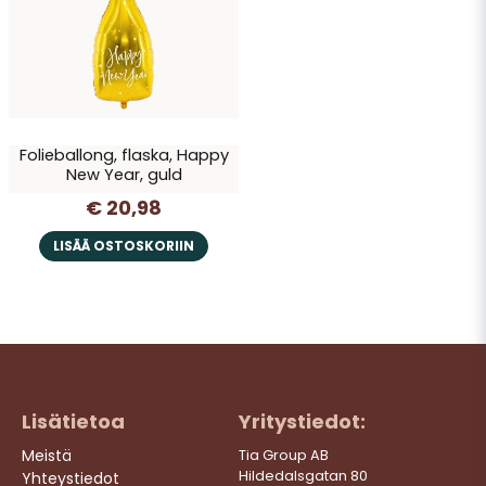
Kyllä, saatte julkaista kysymykseni
Folieballong, flaska, Happy
New Year, guld
€ 20,98
Lähetä kysymys
LISÄÄ OSTOSKORIIN
Lisätietoa
Yritystiedot:
Meistä
Tia Group AB
Hildedalsgatan 80
Yhteystiedot