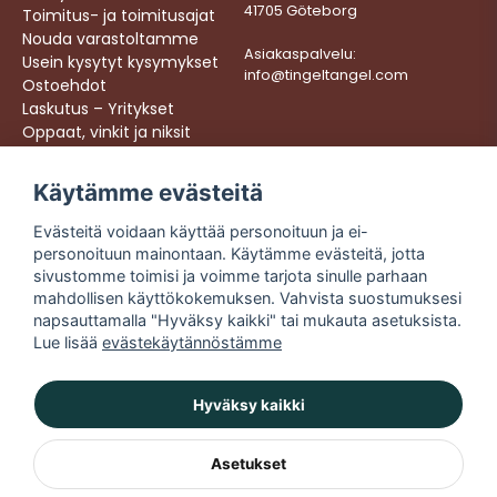
41705 Göteborg
Toimitus- ja toimitusajat
Nouda varastoltamme
Asiakaspalvelu:
Usein kysytyt kysymykset
info@tingeltangel.com
Ostoehdot
Laskutus – Yritykset
Oppaat, vinkit ja niksit
Töihin meille
Käytämme evästeitä
Följ oss:
Nopeat toimitukset
Evästeitä voidaan käyttää personoituun ja ei-
Instagram
Turvalliset ostokset
personoituun mainontaan. Käytämme evästeitä, jotta
Facebook
Ilmainen toimitus yli
sivustomme toimisi ja voimme tarjota sinulle parhaan
49 € tilauksiin
TikTok
mahdollisen käyttökokemuksen. Vahvista suostumuksesi
napsauttamalla "Hyväksy kaikki" tai mukauta asetuksista.
YouTube
Lue lisää
evästekäytännöstämme
Hyväksy kaikki
Asetukset