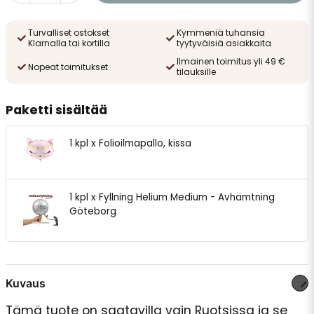
Turvalliset ostokset
Kymmeniä tuhansia
Klarnalla tai kortilla
tyytyväisiä asiakkaita
Ilmainen toimitus yli 49 €
Nopeat toimitukset
tilauksille
Paketti sisältää
1 kpl x Folioilmapallo, kissa
1 kpl x Fyllning Helium Medium - Avhämtning
Göteborg
Kuvaus
Tämä tuote on saatavilla vain Ruotsissa ja se