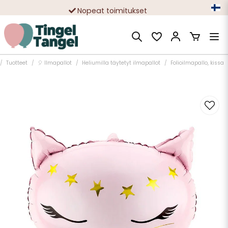
Nopeat toimitukset
Ilmainen toimitus yli 49 € tilauksille
Tuotteet
🎈 Ilmapallot
Heliumilla täytetyt ilmapallot
Folioilmapallo, kissa