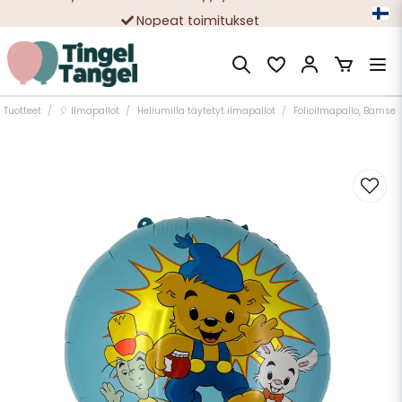
Nopeat toimitukset
Ilmainen toimitus yli 49 € tilauksille
Tuotteet
🎈 Ilmapallot
Heliumilla täytetyt ilmapallot
Folioilmapallo, Bamse