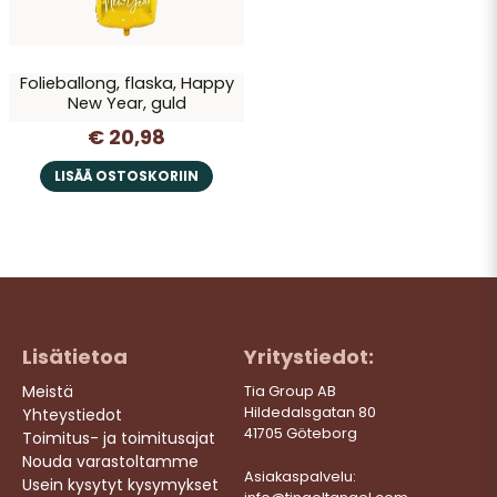
Folieballong, flaska, Happy
New Year, guld
€ 20,98
Lähetä kysymys
LISÄÄ OSTOSKORIIN
Lisätietoa
Yritystiedot:
Meistä
Tia Group AB
Hildedalsgatan 80
Yhteystiedot
41705 Göteborg
Toimitus- ja toimitusajat
Nouda varastoltamme
Asiakaspalvelu:
Usein kysytyt kysymykset