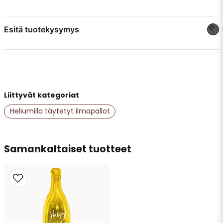
Esitä tuotekysymys
question
Kysy meiltä jotain tästä tuotteesta...
Liittyvät kategoriat
name
Nimi
Heliumilla täytetyt ilmapallot
email
Samankaltaiset tuotteet
Sähköpostiosoite
Kyllä, saatte julkaista kysymykseni