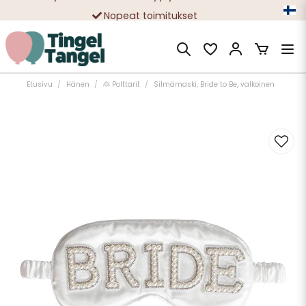
Nopeat toimitukset
Ilmainen toimitus yli 49 € tilauksille
Etusivu
Hänen
👰 Polttarit
Silmämaski, Bride to Be, valkoinen