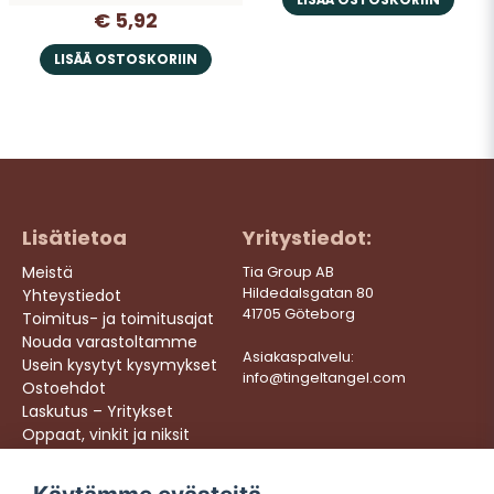
€ 5,92
LISÄÄ OSTOSKORIIN
Lisätietoa
Yritystiedot:
Meistä
Tia Group AB
Hildedalsgatan 80
Yhteystiedot
41705 Göteborg
Toimitus- ja toimitusajat
Nouda varastoltamme
Asiakaspalvelu:
Usein kysytyt kysymykset
info@tingeltangel.com
Ostoehdot
Laskutus – Yritykset
Oppaat, vinkit ja niksit
Töihin meille