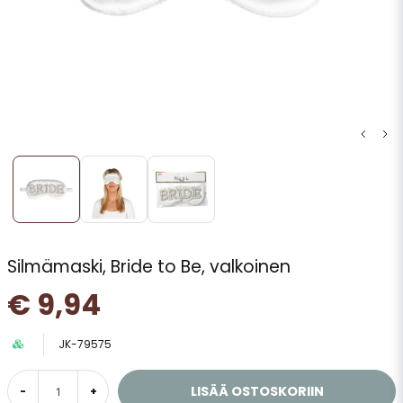
Silmämaski, Bride to Be, valkoinen
€ 9,94
JK-79575
LISÄÄ OSTOSKORIIN
-
+