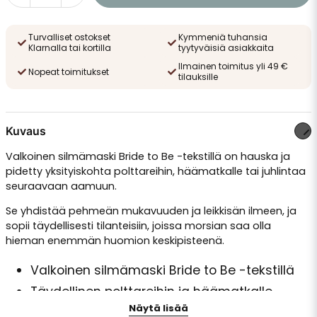
Turvalliset ostokset
Kymmeniä tuhansia
Klarnalla tai kortilla
tyytyväisiä asiakkaita
Ilmainen toimitus yli 49 €
Nopeat toimitukset
tilauksille
Kuvaus
Valkoinen silmämaski Bride to Be -tekstillä on hauska ja
pidetty yksityiskohta polttareihin, häämatkalle tai juhlintaa
seuraavaan aamuun.
Se yhdistää pehmeän mukavuuden ja leikkisän ilmeen, ja
sopii täydellisesti tilanteisiin, joissa morsian saa olla
hieman enemmän huomion keskipisteenä.
Valkoinen silmämaski Bride to Be -tekstillä
Täydellinen polttareihin ja häämatkalle
Näytä lisää
Yhdistää mukavuuden ja hauskan