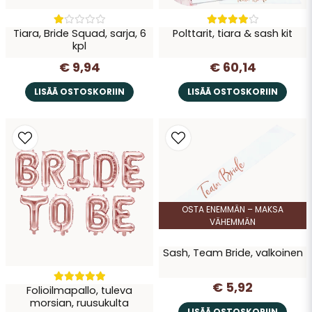
Tiara, Bride Squad, sarja, 6
Polttarit, tiara & sash kit
kpl
€ 9,94
€ 60,14
LISÄÄ OSTOSKORIIN
LISÄÄ OSTOSKORIIN
OSTA ENEMMÄN – MAKSA
VÄHEMMÄN
Sash, Team Bride, valkoinen
€ 5,92
Folioilmapallo, tuleva
morsian, ruusukulta
LISÄÄ OSTOSKORIIN