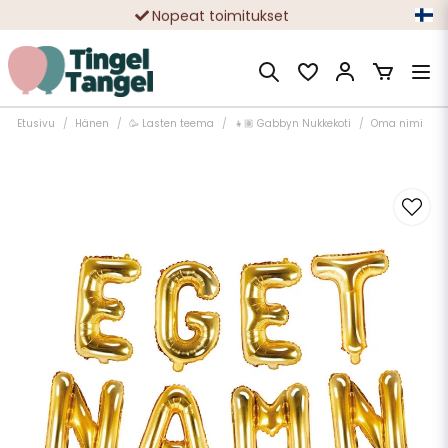
Nopeat toimitukset
Ilmainen toimitus yli 49 € tilauksille
Etusivu
Hänen
🥳 Lasten teema
👧🏽 Gabbyn Nukkekoti
Oma nimi