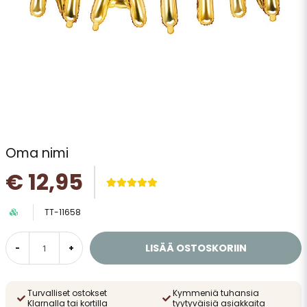
Oma nimi
€ 12,95
TT-11658
LISÄÄ OSTOSKORIIN
-
+
Turvalliset ostokset
Kymmeniä tuhansia
Klarnalla tai kortilla
tyytyväisiä asiakkaita