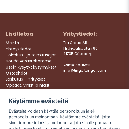
Lisätietoa
Yritystiedot:
Meistä
Tia Group AB
Hildedalsgatan 80
Yhteystiedot
41705 Göteborg
Toimitus- ja toimitusajat
Nouda varastoltamme
Asiakaspalvelu:
Usein kysytyt kysymykset
info@tingeltangel.com
Ostoehdot
Laskutus – Yritykset
Oppaat, vinkit ja niksit
Töihin meille
Käytämme evästeitä
Följ oss:
Nopeat toimitukset
Evästeitä voidaan käyttää personoituun ja ei-
Instagram
Turvalliset ostokset
personoituun mainontaan. Käytämme evästeitä, jotta
Facebook
Ilmainen toimitus yli
sivustomme toimisi ja voimme tarjota sinulle parhaan
49 € tilauksiin
TikTok
mahdollisen käyttökokemuksen. Vahvista suostumuksesi