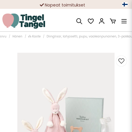
Nopeat toimitukset
Ilmainen toimitus yli 49 € tilauksille
usivu
Hänen
👼 Kaste
Diinglisar, lahjasetti, pupu, vaaleanpunainen, 3-pakka