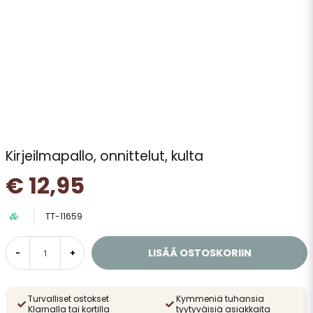
Kirjeilmapallo, onnittelut, kulta
€ 12,95
TT-11659
LISÄÄ OSTOSKORIIN
-
+
Turvalliset ostokset
Kymmeniä tuhansia
Klarnalla tai kortilla
tyytyväisiä asiakkaita