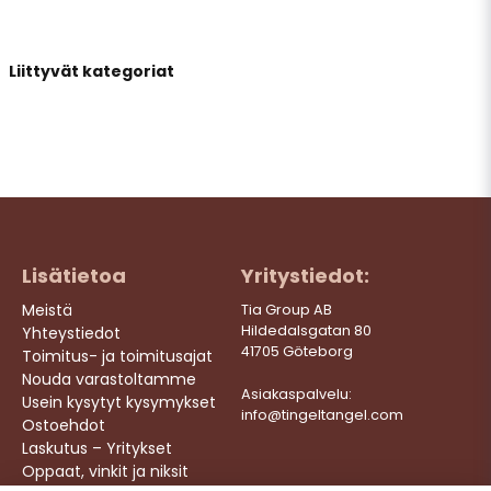
Liittyvät kategoriat
name
Nimi
email
Sähköpostiosoite
Lisätietoa
Yritystiedot:
Kyllä, saatte julkaista kysymykseni
Meistä
Tia Group AB
Hildedalsgatan 80
Yhteystiedot
41705 Göteborg
Toimitus- ja toimitusajat
Nouda varastoltamme
Asiakaspalvelu:
Usein kysytyt kysymykset
info@tingeltangel.com
Ostoehdot
Laskutus – Yritykset
Oppaat, vinkit ja niksit