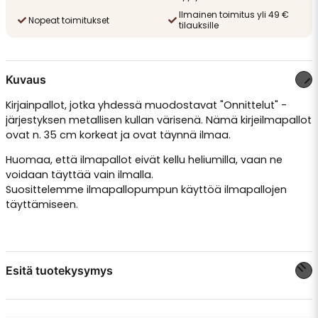
Ilmainen toimitus yli 49 €
Nopeat toimitukset
tilauksille
Kuvaus
Kirjainpallot, jotka yhdessä muodostavat "Onnittelut" -
järjestyksen metallisen kullan värisenä. Nämä kirjeilmapallot
ovat n. 35 cm korkeat ja ovat täynnä ilmaa.
Huomaa, että ilmapallot eivät kellu heliumilla, vaan ne
voidaan täyttää vain ilmalla.
Suosittelemme ilmapallopumpun käyttöä ilmapallojen
täyttämiseen.
Esitä tuotekysymys
question
Kysy meiltä jotain tästä tuotteesta...