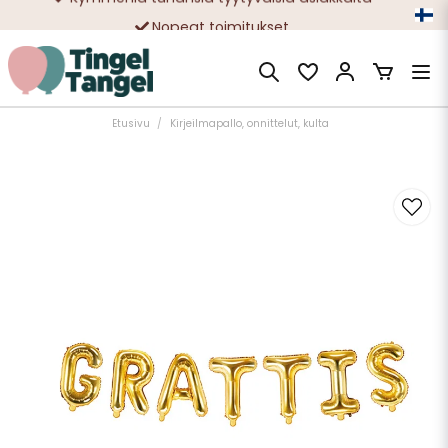
Nopeat toimitukset
Ilmainen toimitus yli 49 € tilauksille
Etusivu
Kirjeilmapallo, onnittelut, kulta